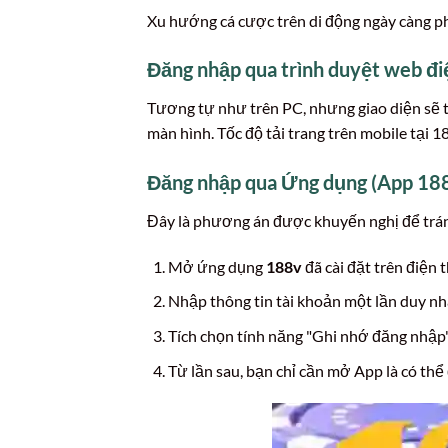
Xu hướng cá cược trên di động ngày càng phổ
Đăng nhập qua trình duyệt web đi
Tương tự như trên PC, nhưng giao diện sẽ 
màn hình. Tốc độ tải trang trên mobile tại
Đăng nhập qua Ứng dụng (App 18
Đây là phương án được khuyến nghị để tránh
Mở ứng dụng
188v
đã cài đặt trên điện t
Nhập thông tin tài khoản một lần duy nh
Tích chọn tính năng "Ghi nhớ đăng nhập"
Từ lần sau, bạn chỉ cần mở App là có thể