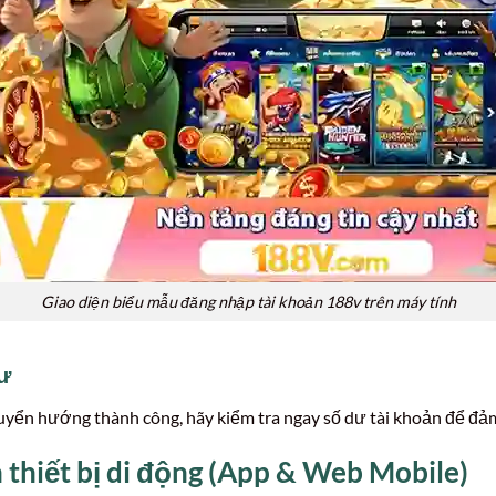
Giao diện biểu mẫu đăng nhập tài khoản 188v trên máy tính
dư
uyển hướng thành công, hãy kiểm tra ngay số dư tài khoản để đảm
 thiết bị di động (App & Web Mobile)