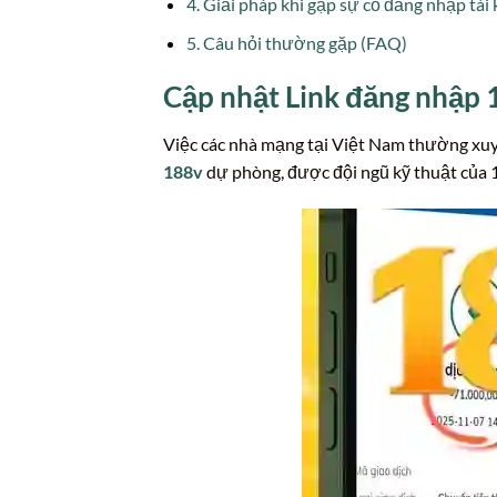
4. Giải pháp khi gặp sự cố đăng nhập tài
5. Câu hỏi thường gặp (FAQ)
Cập nhật Link đăng nhập 
Việc các nhà mạng tại Việt Nam thường xuyê
188v
dự phòng, được đội ngũ kỹ thuật của 1