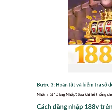
Bước 3: Hoàn tất và kiểm tra số 
Nhấn nút "Đăng Nhập". Sau khi hệ thống ch
Cách đăng nhập 188v trên