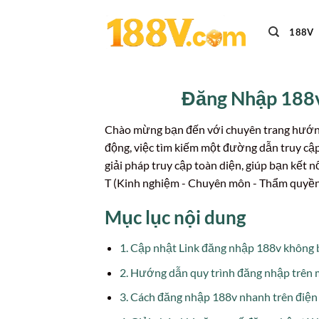
Bỏ
qua
188V
nội
dung
Đăng Nhập 188v 
Chào mừng bạn đến với chuyên trang hướ
động, việc tìm kiếm một đường dẫn truy cập 
giải pháp truy cập toàn diện, giúp bạn kết n
T (Kinh nghiệm - Chuyên môn - Thẩm quyền -
Mục lục nội dung
1. Cập nhật Link đăng nhập 188v không 
2. Hướng dẫn quy trình đăng nhập trên 
3. Cách đăng nhập 188v nhanh trên điện