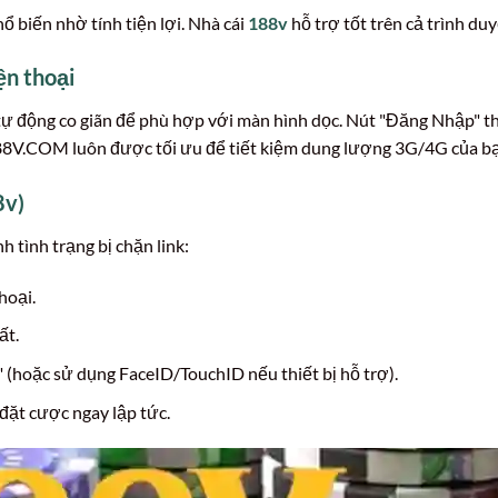
 biến nhờ tính tiện lợi. Nhà cái
188v
hỗ trợ tốt trên cả trình du
ện thoại
tự động co giãn để phù hợp với màn hình dọc. Nút "Đăng Nhập" t
 188V.COM luôn được tối ưu để tiết kiệm dung lượng 3G/4G của b
8v)
 tình trạng bị chặn link:
hoại.
ất.
 (hoặc sử dụng FaceID/TouchID nếu thiết bị hỗ trợ).
 đặt cược ngay lập tức.