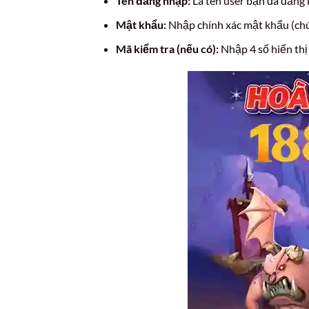
Tên đăng nhập:
Là tên user bạn đã đăng 
Mật khẩu:
Nhập chính xác mật khẩu (chú
Mã kiểm tra (nếu có):
Nhập 4 số hiển thị