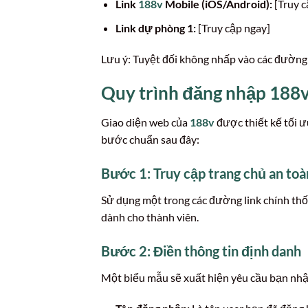
Link
188v
Mobile (iOS/Android):
[Truy c
Link dự phòng 1:
[Truy cập ngay]
Lưu ý: Tuyệt đối không nhấp vào các đường l
Quy trình đăng nhập 188v
Giao diện web của
188v
được thiết kế tối ư
bước chuẩn sau đây:
Bước 1: Truy cập trang chủ an toà
Sử dụng một trong các đường link chính thố
dành cho thành viên.
Bước 2: Điền thông tin định danh
Một biểu mẫu sẽ xuất hiện yêu cầu bạn nhậ