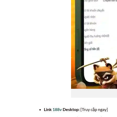
Link
188v
Desktop:
[Truy cập ngay]