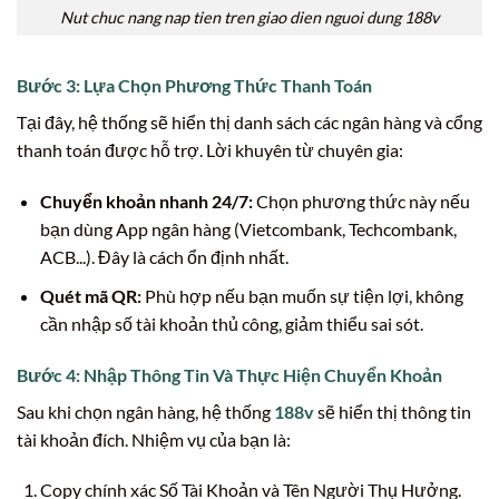
Nut chuc nang nap tien tren giao dien nguoi dung 188v
Bước 3: Lựa Chọn Phương Thức Thanh Toán
Tại đây, hệ thống sẽ hiển thị danh sách các ngân hàng và cổng
thanh toán được hỗ trợ. Lời khuyên từ chuyên gia:
Chuyển khoản nhanh 24/7:
Chọn phương thức này nếu
bạn dùng App ngân hàng (Vietcombank, Techcombank,
ACB...). Đây là cách ổn định nhất.
Quét mã QR:
Phù hợp nếu bạn muốn sự tiện lợi, không
cần nhập số tài khoản thủ công, giảm thiểu sai sót.
Bước 4: Nhập Thông Tin Và Thực Hiện Chuyển Khoản
Sau khi chọn ngân hàng, hệ thống
188v
sẽ hiển thị thông tin
tài khoản đích. Nhiệm vụ của bạn là:
Copy chính xác Số Tài Khoản và Tên Người Thụ Hưởng.