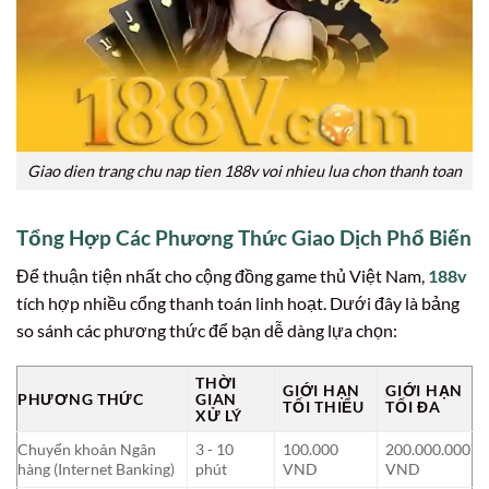
Giao dien trang chu nap tien 188v voi nhieu lua chon thanh toan
Tổng Hợp Các Phương Thức Giao Dịch Phổ Biến
Để thuận tiện nhất cho cộng đồng game thủ Việt Nam,
188v
tích hợp nhiều cổng thanh toán linh hoạt. Dưới đây là bảng
so sánh các phương thức để bạn dễ dàng lựa chọn:
THỜI
GIỚI HẠN
GIỚI HẠN
PHƯƠNG THỨC
GIAN
TỐI THIỂU
TỐI ĐA
XỬ LÝ
Chuyển khoản Ngân
3 - 10
100.000
200.000.000
hàng (Internet Banking)
phút
VND
VND