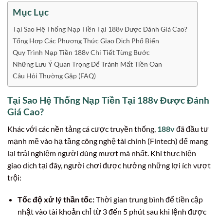
Mục Lục
Tại Sao Hệ Thống Nạp Tiền Tại 188v Được Đánh Giá Cao?
Tổng Hợp Các Phương Thức Giao Dịch Phổ Biến
Quy Trình Nạp Tiền 188v Chi Tiết Từng Bước
Những Lưu Ý Quan Trọng Để Tránh Mất Tiền Oan
Câu Hỏi Thường Gặp (FAQ)
Tại Sao Hệ Thống Nạp Tiền Tại 188v Được Đánh
Giá Cao?
Khác với các nền tảng cá cược truyền thống,
188v
đã đầu tư
mạnh mẽ vào hạ tầng công nghệ tài chính (Fintech) để mang
lại trải nghiệm người dùng mượt mà nhất. Khi thực hiện
giao dịch tại đây, người chơi được hưởng những lợi ích vượt
trội:
Tốc độ xử lý thần tốc:
Thời gian trung bình để tiền cập
nhật vào tài khoản chỉ từ 3 đến 5 phút sau khi lệnh được