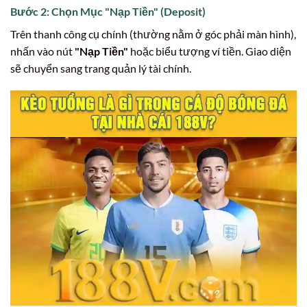
Bước 2: Chọn Mục "Nạp Tiền" (Deposit)
Trên thanh công cụ chính (thường nằm ở góc phải màn hình),
nhấn vào nút
"Nạp Tiền"
hoặc biểu tượng ví tiền. Giao diện
sẽ chuyển sang trang quản lý tài chính.