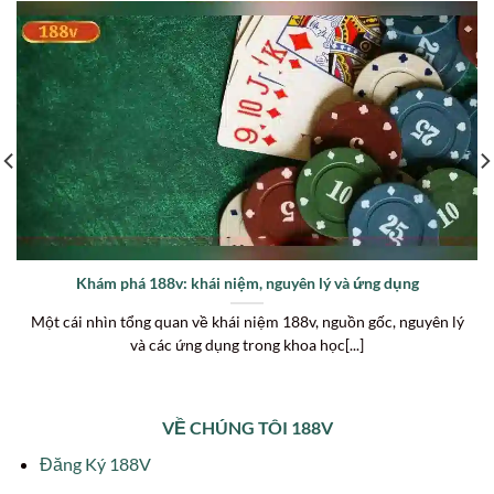
Khám phá 188v: khái niệm, nguyên lý và ứng dụng
Một cái nhìn tổng quan về khái niệm 188v, nguồn gốc, nguyên lý
và các ứng dụng trong khoa học[...]
VỀ CHÚNG TÔI 188V
Đăng Ký 188V