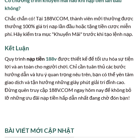
Có chương trình khuyến mãi nào khi nạp tiền lần đầu
không?
Chắc chắn có! Tại 188V.COM, thành viên mới thường được
thưởng 100% giá trị nạp lần đầu hoặc tặng tiền cược miễn
phí. Hãy kiểm tra mục "Khuyến Mãi" trước khi tạo lệnh nạp.
Kết Luận
Quy trình
nạp tiền
188v
được thiết kế để tối ưu hóa sự tiện
lợi và an toàn cho người chơi. Chỉ cần tuân thủ các bước
hướng dẫn và lưu ý quan trọng nêu trên, bạn có thể yên tâm
giao dịch và tận hưởng những giây phút giải trí đỉnh cao.
Đừng quên truy cập 188V.COM ngay hôm nay để không bỏ
lỡ những ưu đãi nạp tiền hấp dẫn nhất đang chờ đón bạn!
BÀI VIẾT MỚI CẬP NHẬT