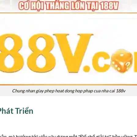
Chung nhan giay phep hoat dong hop phap cua nha cai 188v
hát Triển
ận, mà hướng tới việc xây dựng một "Đế chế giải trí" bền vững. T