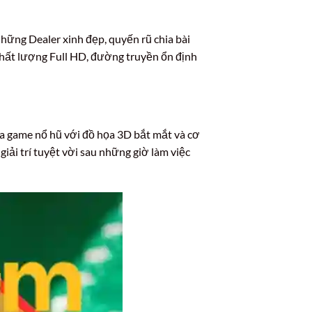
hững Dealer xinh đẹp, quyến rũ chia bài
i chất lượng Full HD, đường truyền ổn định
a game nổ hũ với đồ họa 3D bắt mắt và cơ
iải trí tuyệt vời sau những giờ làm việc