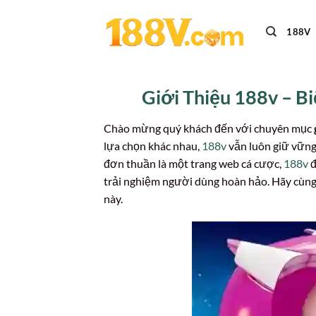
Bỏ
qua
188V
nội
dung
Giới Thiệu 188v – B
Chào mừng quý khách đến với chuyên mục
lựa chọn khác nhau,
188v
vẫn luôn giữ vững
đơn thuần là một trang web cá cược,
188v
đ
trải nghiệm người dùng hoàn hảo. Hãy cùng c
này.