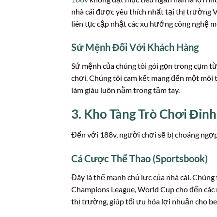
nhà cái được yêu thích nhất tại thị trường 
liên tục cập nhật các xu hướng công nghệ mớ
Sứ Mệnh Đối Với Khách Hàng
Sứ mệnh của chúng tôi gói gọn trong cụm từ:
chơi. Chúng tôi cam kết mang đến một môi 
làm giàu luôn nằm trong tầm tay.
3. Kho Tàng Trò Chơi Đỉnh
Đến với 188v, người chơi sẽ bị choáng ngợp 
Cá Cược Thể Thao (Sportsbook)
Đây là thế mạnh chủ lực của nhà cái. Chúng
Champions League, World Cup cho đến các mô
thị trường, giúp tối ưu hóa lợi nhuận cho be