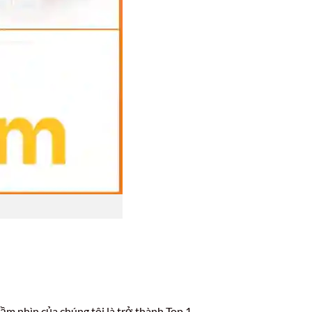
ầm nhìn của chúng tôi là trở thành Top 1