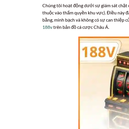
Chúng tôi hoạt động dưới sự giám sát chặt c
thuộc vào thẩm quyền khu vực). Điều này đ
bằng, minh bạch và không có sự can thiệp củ
188v
trên bản đồ cá cược Châu Á.