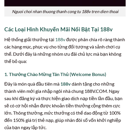
Nguoi choi nhan thuong thanh cong tu 188v tren dien thoai
Các Loại Hình Khuyến Mãi Nổi Bật Tại 188v
Hệ thống giải thưởng tại
188v
được phân chia rõ ràng thành
các hạng mục, phục vụ cho từng đối tượng và sảnh chơi cụ
thể. Dưới đây là những nhóm ưu đãi chủ lực mà bạn không
thể bỏ qua:
1. Thưởng Chào Mừng Tân Thủ (Welcome Bonus)
Đây là món quà đầu tiên mà
188v
dành tặng cho những
thành viên mới gia nhập ngôi nhà chung 188V.COM. Ngay
sau khi đăng ký và thực hiện giao dịch nạp tiền lần đầu, bạn
sẽ có cơ hội nhận được khoản tiền thưởng cộng thêm cực
lớn. Thông thường, mức thưởng có thể dao động từ 100%
đến 150% giá trị thẻ nạp, giúp nhân đôi số vốn khởi nghiệp
của bạn ngay lập tức.