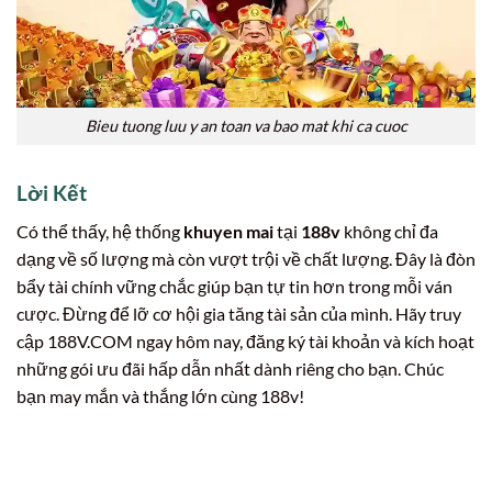
Bieu tuong luu y an toan va bao mat khi ca cuoc
Lời Kết
Có thể thấy, hệ thống
khuyen mai
tại
188v
không chỉ đa
dạng về số lượng mà còn vượt trội về chất lượng. Đây là đòn
bẩy tài chính vững chắc giúp bạn tự tin hơn trong mỗi ván
cược. Đừng để lỡ cơ hội gia tăng tài sản của mình. Hãy truy
cập 188V.COM ngay hôm nay, đăng ký tài khoản và kích hoạt
những gói ưu đãi hấp dẫn nhất dành riêng cho bạn. Chúc
bạn may mắn và thắng lớn cùng 188v!