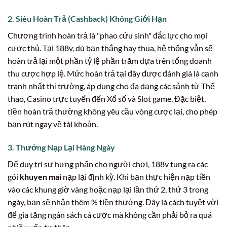
2. Siêu Hoàn Trả (Cashback) Không Giới Hạn
Chương trình hoàn trả là "phao cứu sinh" đắc lực cho mọi
cược thủ. Tại 188v, dù bạn thắng hay thua, hệ thống vẫn sẽ
hoàn trả lại một phần tỷ lệ phần trăm dựa trên tổng doanh
thu cược hợp lệ. Mức hoàn trả tại đây được đánh giá là cạnh
tranh nhất thị trường, áp dụng cho đa dạng các sảnh từ Thể
thao, Casino trực tuyến đến Xổ số và Slot game. Đặc biệt,
tiền hoàn trả thường không yêu cầu vòng cược lại, cho phép
bạn rút ngay về tài khoản.
3. Thưởng Nạp Lại Hàng Ngày
Để duy trì sự hưng phấn cho người chơi, 188v tung ra các
gói
khuyen mai
nạp lại định kỳ. Khi bạn thực hiện nạp tiền
vào các khung giờ vàng hoặc nạp lại lần thứ 2, thứ 3 trong
ngày, bạn sẽ nhận thêm % tiền thưởng. Đây là cách tuyệt vời
để gia tăng ngân sách cá cược mà không cần phải bỏ ra quá