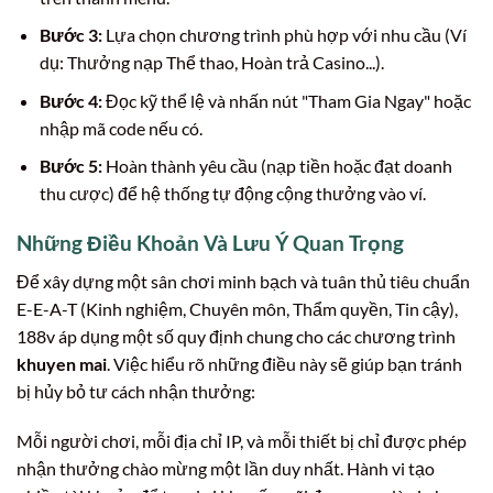
Bước 3:
Lựa chọn chương trình phù hợp với nhu cầu (Ví
dụ: Thưởng nạp Thể thao, Hoàn trả Casino...).
Bước 4:
Đọc kỹ thể lệ và nhấn nút "Tham Gia Ngay" hoặc
nhập mã code nếu có.
Bước 5:
Hoàn thành yêu cầu (nạp tiền hoặc đạt doanh
thu cược) để hệ thống tự động cộng thưởng vào ví.
Những Điều Khoản Và Lưu Ý Quan Trọng
Để xây dựng một sân chơi minh bạch và tuân thủ tiêu chuẩn
E-E-A-T (Kinh nghiệm, Chuyên môn, Thẩm quyền, Tin cậy),
188v áp dụng một số quy định chung cho các chương trình
khuyen mai
. Việc hiểu rõ những điều này sẽ giúp bạn tránh
bị hủy bỏ tư cách nhận thưởng:
Mỗi người chơi, mỗi địa chỉ IP, và mỗi thiết bị chỉ được phép
nhận thưởng chào mừng một lần duy nhất. Hành vi tạo