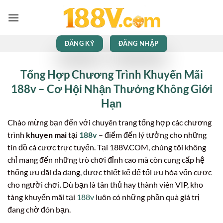
Bỏ
qua
nội
dung
ĐĂNG KÝ
ĐĂNG NHẬP
Tổng Hợp Chương Trình Khuyến Mãi
188v – Cơ Hội Nhận Thưởng Không Giới
Hạn
Chào mừng bạn đến với chuyên trang tổng hợp các chương
trình
khuyen mai
tại
188v
– điểm đến lý tưởng cho những
tín đồ cá cược trực tuyến. Tại 188V.COM, chúng tôi không
chỉ mang đến những trò chơi đỉnh cao mà còn cung cấp hệ
thống ưu đãi đa dạng, được thiết kế để tối ưu hóa vốn cược
cho người chơi. Dù bạn là tân thủ hay thành viên VIP, kho
tàng khuyến mãi tại
188v
luôn có những phần quà giá trị
đang chờ đón bạn.