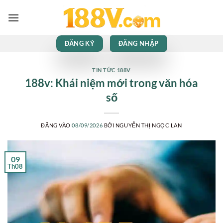
Bỏ
qua
nội
dung
ĐĂNG KÝ
ĐĂNG NHẬP
TIN TỨC 188V
188v: Khái niệm mới trong văn hóa
số
ĐĂNG VÀO
08/09/2026
BỞI
NGUYỄN THỊ NGỌC LAN
09
Th08