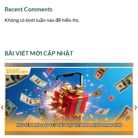
Recent Comments
Không có bình luận nào để hiển thị.
BÀI VIẾT MỚI CẬP NHẬT