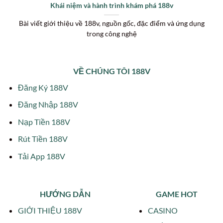
Khái niệm và hành trình khám phá 188v
Bài viết giới thiệu về 188v, nguồn gốc, đặc điểm và ứng dụng
trong công nghệ
VỀ CHÚNG TÔI 188V
Đăng Ký 188V
Đăng Nhập 188V
Nạp Tiền 188V
Rút Tiền 188V
Tải App 188V
HƯỚNG DẪN
GAME HOT
GIỚI THIỆU 188V
CASINO