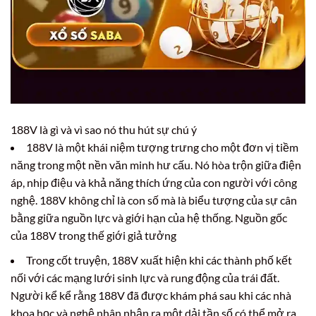
188V là gì và vì sao nó thu hút sự chú ý
188V là một khái niệm tượng trưng cho một đơn vị tiềm
năng trong một nền văn minh hư cấu. Nó hòa trộn giữa điện
áp, nhịp điệu và khả năng thích ứng của con người với công
nghệ. 188V không chỉ là con số mà là biểu tượng của sự cân
bằng giữa nguồn lực và giới hạn của hệ thống.
Nguồn gốc
của 188V trong thế giới giả tưởng
Trong cốt truyện, 188V xuất hiện khi các thành phố kết
nối với các mạng lưới sinh lực và rung động của trái đất.
Người kể kể rằng 188V đã được khám phá sau khi các nhà
khoa học và nghệ nhân nhận ra một dải tần số có thể mở ra