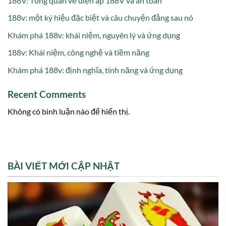
188V: Tổng quan về điện áp 188V và an toàn
188v: một ký hiệu đặc biệt và câu chuyện đằng sau nó
Khám phá 188v: khái niệm, nguyên lý và ứng dụng
188v: Khái niệm, công nghệ và tiềm năng
Khám phá 188v: định nghĩa, tính năng và ứng dụng
Recent Comments
Không có bình luận nào để hiển thị.
BÀI VIẾT MỚI CẬP NHẬT