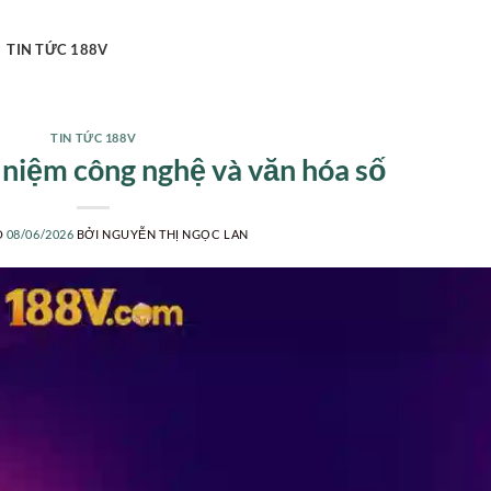
TIN TỨC 188V
TIN TỨC 188V
 niệm công nghệ và văn hóa số
O
08/06/2026
BỞI
NGUYỄN THỊ NGỌC LAN