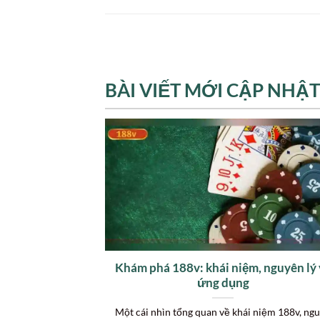
BÀI VIẾT MỚI CẬP NHẬT
g và tiềm năng
Khám phá 188v: khái niệm, nguyên lý 
ứng dụng
v, nguồn gốc, ứng
Một cái nhìn tổng quan về khái niệm 188v, ng
 đối với công[...]