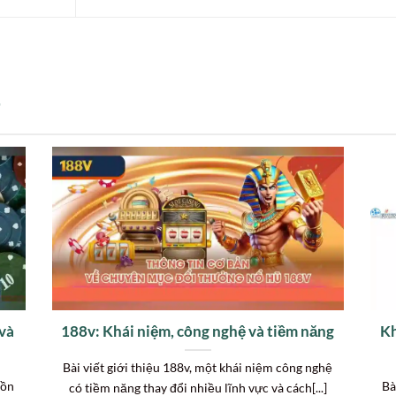
và
188v: Khái niệm, công nghệ và tiềm năng
Kh
Bài viết giới thiệu 188v, một khái niệm công nghệ
uồn
Bà
có tiềm năng thay đổi nhiều lĩnh vực và cách[...]