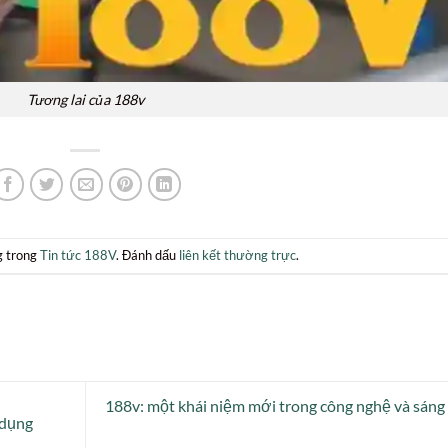
Tương lai của 188v
g trong
Tin tức 188V
. Đánh dấu
liên kết thường trực
.
188v: một khái niệm mới trong công nghệ và sáng
 dụng