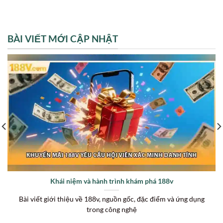
BÀI VIẾT MỚI CẬP NHẬT
Khái niệm và hành trình khám phá 188v
Bài viết giới thiệu về 188v, nguồn gốc, đặc điểm và ứng dụng
trong công nghệ