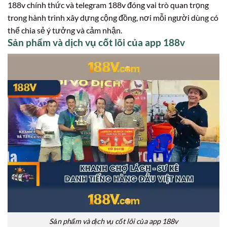
188v chính thức và telegram 188v đóng vai trò quan trọng
trong hành trình xây dựng cộng đồng, nơi mỗi người dùng có
thể chia sẻ ý tưởng và cảm nhận.
Sản phẩm và dịch vụ cốt lõi của app 188v
Sản phẩm và dịch vụ cốt lõi của app 188v