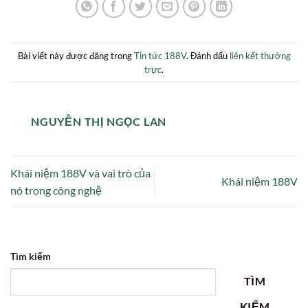
Bài viết này được đăng trong
Tin tức 188V
. Đánh dấu
liên kết thường
trực
.
NGUYỄN THỊ NGỌC LAN
Khái niệm 188V và vai trò của
Khái niệm 188V
nó trong công nghệ
Tìm kiếm
TÌM
KIẾM