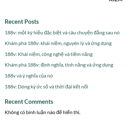
Recent Posts
188v: một ký hiệu đặc biệt và câu chuyện đằng sau nó
Khám phá 188v: khái niệm, nguyên lý và ứng dụng
188v: Khái niệm, công nghệ và tiềm năng
Khám phá 188v: định nghĩa, tính năng và ứng dụng
188v và ý nghĩa của nó
188v: Dòng ký ức số và thời đại kết nối
Recent Comments
Không có bình luận nào để hiển thị.