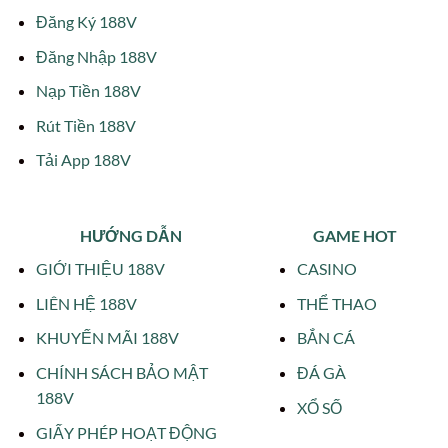
Đăng Ký 188V
Đăng Nhập 188V
Nạp Tiền 188V
Rút Tiền 188V
Tải App 188V
HƯỚNG DẪN
GAME HOT
GIỚI THIỆU 188V
CASINO
LIÊN HỆ 188V
THỂ THAO
KHUYẾN MÃI 188V
BẮN CÁ
CHÍNH SÁCH BẢO MẬT
ĐÁ GÀ
188V
XỔ SỐ
GIẤY PHÉP HOẠT ĐỘNG