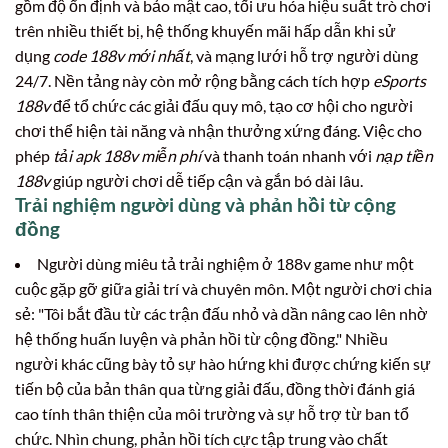
gồm độ ổn định và bảo mật cao, tối ưu hóa hiệu suất trò chơi
trên nhiều thiết bị, hệ thống khuyến mãi hấp dẫn khi sử
dụng
code 188v mới nhất
, và mạng lưới hỗ trợ người dùng
24/7. Nền tảng này còn mở rộng bằng cách tích hợp
eSports
188v
để tổ chức các giải đấu quy mô, tạo cơ hội cho người
chơi thể hiện tài năng và nhận thưởng xứng đáng. Việc cho
phép
tải apk 188v miễn phí
và thanh toán nhanh với
nạp tiền
188v
giúp người chơi dễ tiếp cận và gắn bó dài lâu.
Trải nghiệm người dùng và phản hồi từ cộng
đồng
Người dùng miêu tả trải nghiệm ở 188v game như một
cuộc gặp gỡ giữa giải trí và chuyên môn. Một người chơi chia
sẻ: "Tôi bắt đầu từ các trận đấu nhỏ và dần nâng cao lên nhờ
hệ thống huấn luyện và phản hồi từ cộng đồng." Nhiều
người khác cũng bày tỏ sự hào hứng khi được chứng kiến sự
tiến bộ của bản thân qua từng giải đấu, đồng thời đánh giá
cao tính thân thiện của môi trường và sự hỗ trợ từ ban tổ
chức. Nhìn chung, phản hồi tích cực tập trung vào chất