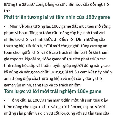
lượng thi đấu, sự công bằng và sự chăm sóc của đội ngũ hỗ
trợ.
Phát triển tương lai và tầm nhìn của 188v game
Nhìn về phía tương lai, 188v game đặt mục tiêu mở rộng
phạm vi hoạt động ra toàn cầu, nâng cấp hệ sinh thái với
nhiều trò chơi và hình thức thi đấu mới. Định hướng của
thương hiệu là tiếp tục đổi mới công nghệ, tăng cường an
toàn cho người chơi và đề cao trách nhiệm xã hội khi tham
gia esports. Ngoài ra, 188v game sẽ ưu tiên phát triển các
tính năng học tập và huấn luyện, giúp người dùng nâng cao
kỹ năng và nâng cao chất lượng giải trí. Sự cam kết này phản
ánh thông điệp của thương hiệu về một cộng đồng chơi
game văn minh, sáng tạo và có trách nhiệm.
Tóm lược và lời mời trải nghiệm 188v game
Tổng kết lại, 188v game mang đến một hệ sinh thái đầy
tiềm năng cho người chơi và người hâm mộ esports. Với
những sản phẩm và dịch vụ cốt lõi, cùng với sự tận tâm của