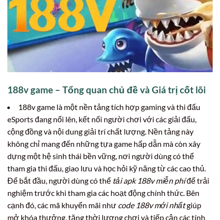
188v game – Tổng quan chủ đề và Giá trị cốt lõi
188v game là một nền tảng tích hợp gaming và thi đấu
eSports đang nổi lên, kết nối người chơi với các giải đấu,
cộng đồng và nội dung giải trí chất lượng. Nền tảng này
không chỉ mang đến những tựa game hấp dẫn mà còn xây
dựng một hệ sinh thái bền vững, nơi người dùng có thể
tham gia thi đấu, giao lưu và học hỏi kỹ năng từ các cao thủ.
Để bắt đầu, người dùng có thể
tải apk 188v miễn phí
để trải
nghiệm trước khi tham gia các hoạt động chính thức. Bên
cạnh đó, các mã khuyến mãi như
code 188v mới nhất
giúp
mở khóa thưởng, tăng thời lượng chơi và tiếp cận các tính