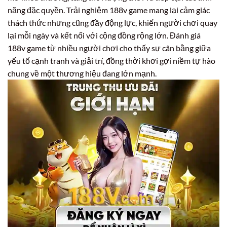
năng đặc quyền. Trải nghiệm 188v game mang lại cảm giác
thách thức nhưng cũng đầy động lực, khiến người chơi quay
lại mỗi ngày và kết nối với cộng đồng rộng lớn. Đánh giá
188v game từ nhiều người chơi cho thấy sự cân bằng giữa
yếu tố cạnh tranh và giải trí, đồng thời khơi gợi niềm tự hào
chung về một thương hiệu đang lớn mạnh.