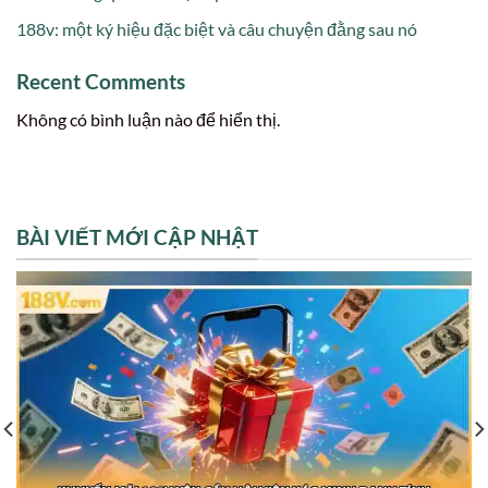
188v: một ký hiệu đặc biệt và câu chuyện đằng sau nó
Recent Comments
Không có bình luận nào để hiển thị.
BÀI VIẾT MỚI CẬP NHẬT