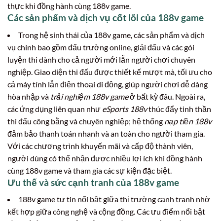
thực khi đồng hành cùng 188v game.
Các sản phẩm và dịch vụ cốt lõi của 188v game
Trong hệ sinh thái của 188v game, các sản phẩm và dịch
vụ chính bao gồm đấu trường online, giải đấu và các gói
luyện thi dành cho cả người mới lẫn người chơi chuyên
nghiệp. Giao diện thi đấu được thiết kế mượt mà, tối ưu cho
cả máy tính lẫn điện thoại di động, giúp người chơi dễ dàng
hòa nhập và
trải nghiệm 188v game
ở bất kỳ đâu. Ngoài ra,
các ứng dụng liên quan như
eSports 188v
thúc đẩy tinh thần
thi đấu công bằng và chuyên nghiệp; hệ thống
nạp tiền 188v
đảm bảo thanh toán nhanh và an toàn cho người tham gia.
Với các chương trình khuyến mãi và cấp độ thành viên,
người dùng có thể nhận được nhiều lợi ích khi đồng hành
cùng 188v game và tham gia các sự kiện đặc biệt.
Ưu thế và sức cạnh tranh của 188v game
188v game tự tin nổi bật giữa thị trường cạnh tranh nhờ
kết hợp giữa công nghệ và cộng đồng. Các ưu điểm nổi bật