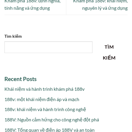
Khám phá 188v: định nghĩa,
Khám phá 188v: khái niệm,
tính năng và ứng dụng
nguyên lý và ứng dụng
Tìm kiếm
TÌM
KIẾM
Recent Posts
Khái niệm và hành trình khám phá 188v
188v: một khái niệm điện áp và mạch
188v: khái niệm và hành trình công nghệ
188V: Nguồn cảm hứng cho công nghệ đột phá
188V: Tổng quan về điện áp 188V và an toàn