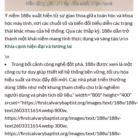
Ý niệm 188v xuất hiện từ sự giao thoa giữa toán học và khoa
học máy tính, nơi các chuỗi số và biến đổi biểu diễn các trạng
thái khác nhau của hệ thống. Qua các thập kỷ, 188v dần trở
thành một khái niệm mang tính thực dụng và sáng tạo.
\n\n
Khía cạnh hiện đại và tương lai
\n
Trong bối cảnh công nghệ đột phá, 188v được xem là một
công cụ tư duy giúp thiết kế hệ thống bền vững, tối ưu hóa
hiệu suất và thúc đẩy đổi mới. Các nhà phát triển thường
dùng 188v như một khung tham chiếu cho trải nghiệm
người dùng và phân tích dữ liệu.
" width="800" height="400"
srcset="https://firstcalvarybaptist.org/images/text/188v/188v
text2603311614.webp 800w,
https://firstcalvarybaptist.org/images/text/188v/188v-
text2603311614.webp 300w,
https://firstcalvarybaptist.org/images/text/188v/188v-