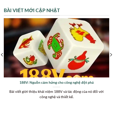
BÀI VIẾT MỚI CẬP NHẬT
188V: Nguồn cảm hứng cho công nghệ đột phá
Bài viết giới thiệu khái niệm 188V và tác động của nó đối với
công nghệ và thiết kế.